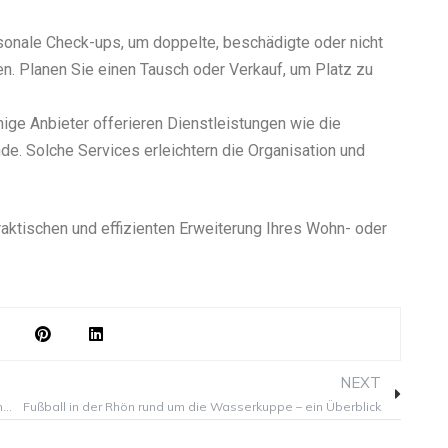
isonale Check-ups, um doppelte, beschädigte oder nicht
en. Planen Sie einen Tausch oder Verkauf, um Platz zu
inige Anbieter offerieren Dienstleistungen wie die
e. Solche Services erleichtern die Organisation und
aktischen und effizienten Erweiterung Ihres Wohn- oder
Next
NEXT
Kuschelige Ferien in der Rhön: Ein Traum für Familien mit Kindern
Fußball in der Rhön rund um die Wasserkuppe – ein Überblick