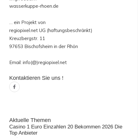
wasserkuppe-rhoen.de
… ein Projekt von
regiopixel.net UG (haftungsbeschränkt)
Kreuzbergstr. 11
97653 Bischofsheim in der Rhön
Email: info(@)regiopixel.net
Kontaktieren Sie uns !
F
a
c
e
b
o
o
k
-
Aktuelle Themen
f
Casino 1 Euro Einzahlen 20 Bekommen 2026 Die
Top Anbieter