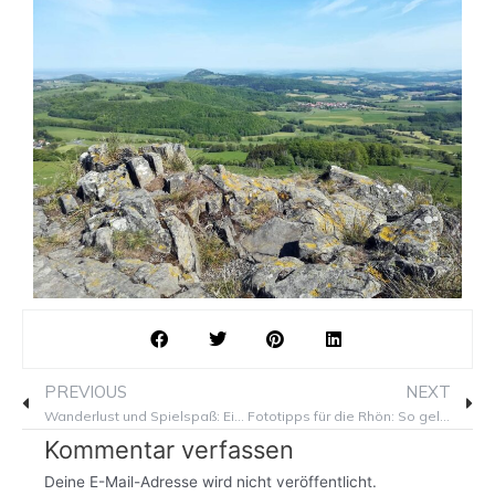
Prev
Ne
PREVIOUS
NEXT
Wanderlust und Spielspaß: Ein Ausflug zur Wasserkuppe in der Rhön – Natur genießen und dennoch nicht auf Online-Spiele verzichten
Fototipps für die Rhön: So gelingt das perfekte Landschaftsbild
Kommentar verfassen
Deine E-Mail-Adresse wird nicht veröffentlicht.