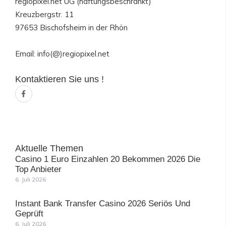
regiopixel.net UG (haftungsbeschränkt)
Kreuzbergstr. 11
97653 Bischofsheim in der Rhön
Email: info(@)regiopixel.net
Kontaktieren Sie uns !
F
a
c
e
b
o
o
k
-
Aktuelle Themen
f
Casino 1 Euro Einzahlen 20 Bekommen 2026 Die
Top Anbieter
6. Juli 2026
Instant Bank Transfer Casino 2026 Seriös Und
Geprüft
6. Juli 2026