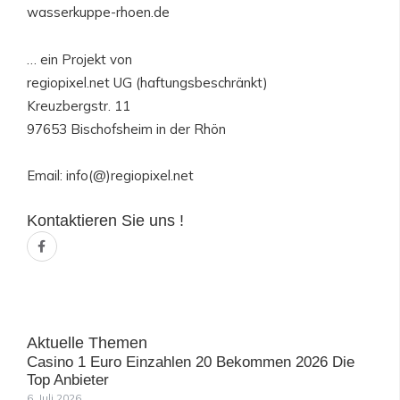
wasserkuppe-rhoen.de
… ein Projekt von
regiopixel.net UG (haftungsbeschränkt)
Kreuzbergstr. 11
97653 Bischofsheim in der Rhön
Email: info(@)regiopixel.net
Kontaktieren Sie uns !
F
a
c
e
b
o
o
k
-
Aktuelle Themen
f
Casino 1 Euro Einzahlen 20 Bekommen 2026 Die
Top Anbieter
6. Juli 2026