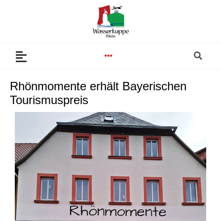
Zum
Inhalt
springen
Se
Menu
Rhönmomente erhält Bayerischen
Tourismuspreis