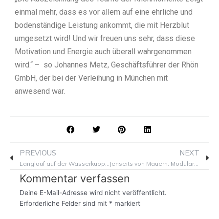
einmal mehr, dass es vor allem auf eine ehrliche und
bodenständige Leistung ankommt, die mit Herzblut
umgesetzt wird! Und wir freuen uns sehr, dass diese
Motivation und Energie auch überall wahrgenommen
wird.“ – so Johannes Metz, Geschäftsführer der Rhön
GmbH, der bei der Verleihung in München mit
anwesend war.
Prev
Ne
PREVIOUS
NEXT
Langlauf auf der Wasserkuppe – Winterzauber im Herzen der Rhön
Jenseits von Mauern: Modulare Container als Zukunft des Raummanagements
Kommentar verfassen
Deine E-Mail-Adresse wird nicht veröffentlicht.
Erforderliche Felder sind mit
*
markiert