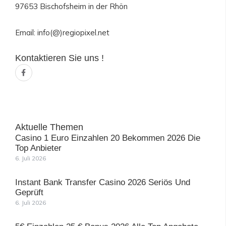
97653 Bischofsheim in der Rhön
Email: info(@)regiopixel.net
Kontaktieren Sie uns !
F
a
c
e
b
o
o
k
-
Aktuelle Themen
f
Casino 1 Euro Einzahlen 20 Bekommen 2026 Die
Top Anbieter
6. Juli 2026
Instant Bank Transfer Casino 2026 Seriös Und
Geprüft
6. Juli 2026