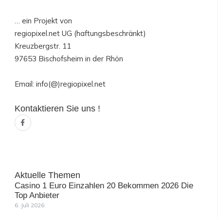
… ein Projekt von
regiopixel.net UG (haftungsbeschränkt)
Kreuzbergstr. 11
97653 Bischofsheim in der Rhön
Email: info(@)regiopixel.net
Kontaktieren Sie uns !
F
a
c
e
b
o
o
k
-
Aktuelle Themen
f
Casino 1 Euro Einzahlen 20 Bekommen 2026 Die
Top Anbieter
6. Juli 2026