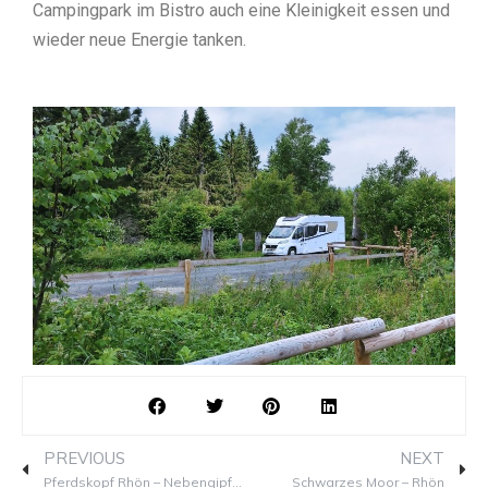
Campingpark im Bistro auch eine Kleinigkeit essen und
wieder neue Energie tanken.
Prev
Ne
PREVIOUS
NEXT
Pferdskopf Rhön – Nebengipfel der Wasserkuppe am Guckaisee
Schwarzes Moor – Rhön