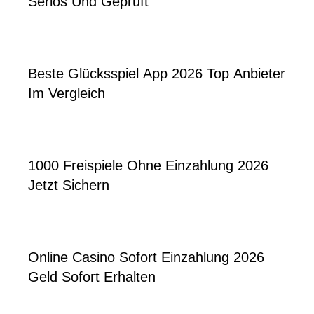
Seriös Und Geprüft
Beste Glücksspiel App 2026 Top Anbieter
Im Vergleich
1000 Freispiele Ohne Einzahlung 2026
Jetzt Sichern
Online Casino Sofort Einzahlung 2026
Geld Sofort Erhalten