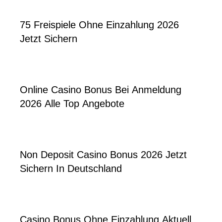
75 Freispiele Ohne Einzahlung 2026
Jetzt Sichern
Online Casino Bonus Bei Anmeldung
2026 Alle Top Angebote
Non Deposit Casino Bonus 2026 Jetzt
Sichern In Deutschland
Casino Bonus Ohne Einzahlung Aktuell