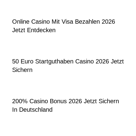
Online Casino Mit Visa Bezahlen 2026
Jetzt Entdecken
50 Euro Startguthaben Casino 2026 Jetzt
Sichern
200% Casino Bonus 2026 Jetzt Sichern
In Deutschland