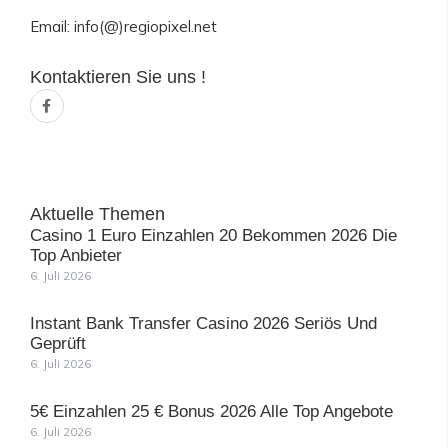
Email: info(@)regiopixel.net
Kontaktieren Sie uns !
F
a
c
e
b
o
o
k
-
Aktuelle Themen
f
Casino 1 Euro Einzahlen 20 Bekommen 2026 Die
Top Anbieter
6. Juli 2026
Instant Bank Transfer Casino 2026 Seriös Und
Geprüft
6. Juli 2026
5€ Einzahlen 25 € Bonus 2026 Alle Top Angebote
6. Juli 2026